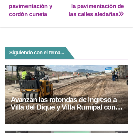
t
t
e
s
e
pavimentación y
la pavimentación de
cordón cuneta
las calles aledañas
t
s
g
e
b
e
A
r
n
o
r
p
a
g
o
p
m
e
k
r
Siguiendo con el tema...
Avanzan las rotondas de ingreso a
Villa del Dique y Villa Rumipal con
más del 50% de ejecución