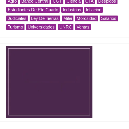
Agro
Banco Central
CGT
Ciencia
CTA
Despidos
Estudiantes De Río Cuarto
Industrias
Inflación
Judiciales
Ley De Tierras
Milei
Morosidad
Salarios
Turismo
Universidades
UNRC
Ventas