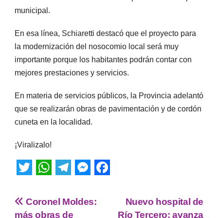
municipal.
En esa línea, Schiaretti destacó que el proyecto para
la modernización del nosocomio local será muy
importante porque los habitantes podrán contar con
mejores prestaciones y servicios.
En materia de servicios públicos, la Provincia adelantó
que se realizarán obras de pavimentación y de cordón
cuneta en la localidad.
¡Viralizalo!
T
W
T
M
F
w
h
e
e
a
Coronel Moldes:
Nuevo hospital de
i
a
l
s
c
más obras de
Río Tercero: avanza