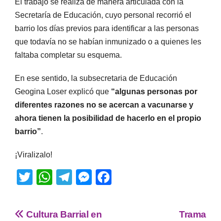
El trabajo se realiza de manera articulada con la
Secretaría de Educación, cuyo personal recorrió el
barrio los días previos para identificar a las personas
que todavía no se habían inmunizado o a quienes les
faltaba completar su esquema.
En ese sentido, la subsecretaria de Educación
Geogina Loser explicó que
“algunas personas por
diferentes razones no se acercan a vacunarse y
ahora tienen la posibilidad de hacerlo en el propio
barrio”
.
¡Viralizalo!
T
W
T
M
F
wi
h
el
e
a
tt
at
e
ss
c
Cultura Barrial en
Trama