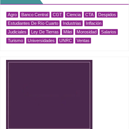
Agro
Banco Central
CGT
Ciencia
CTA
Despidos
Estudiantes De Río Cuarto
Industrias
Inflación
Judiciales
Ley De Tierras
Milei
Morosidad
Salarios
Turismo
Universidades
UNRC
Ventas