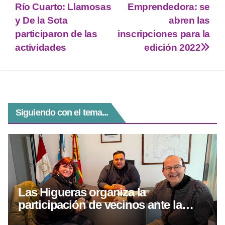
er
s
gr
e
e
Río Cuarto: Llamosas
Emprendedora: se
A
a
n
b
y De la Sota
abren las
p
m
g
o
participaron de las
inscripciones para la
actividades
edición 2022
p
er
o
k
Siguiendo con el tema...
Las Higueras organiza la
participación de vecinos ante la
visita del Papa León XIV