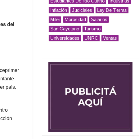
Estudiantes De Río Cuarto
Industrias
Inflación
Judiciales
Ley De Tierras
Milei
Morosidad
Salarios
tes del
San Cayetano
Turismo
Universidades
UNRC
Ventas
iceprimer
ntante
er país,
ntro
ucción