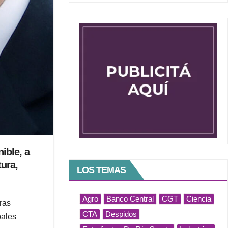
ible, a
ura,
LOS TEMAS
Agro
Banco Central
CGT
Ciencia
ras
CTA
Despidos
pales