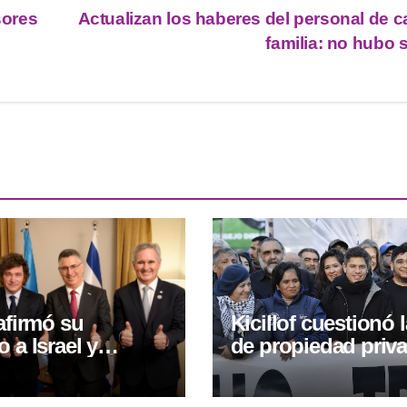
sores
Actualizan los haberes del personal de 
familia: no hubo
eafirmó su
Kicillof cuestionó l
 a Israel y
de propiedad priv
 los ataques de
criticó el operativo
rante un
policial frente al