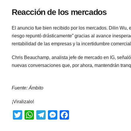
Reacción de los mercados
El anuncio fue bien recibido por los mercados. Dilin Wu, 
riesgo repuntó drásticamente” gracias al avance inesperad
rentabilidad de las empresas y la incertidumbre comercial
Chris Beauchamp, analista jefe de mercado en IG, señaló q
nuevas conversaciones que, por ahora, mantendrán tranqui
Fuente: Ámbito
¡Viralizalo!
T
W
T
M
F
wi
h
el
e
a