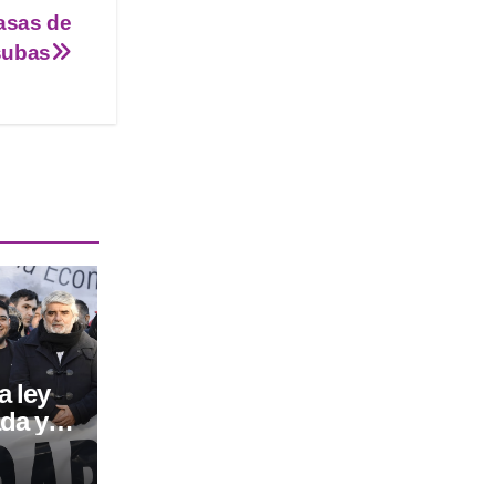
casas de
 subas
a ley
ada y