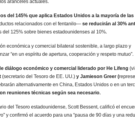
los aranceles actuales.
os del 145% que aplica Estados Unidos a la mayoría de las
uctos relacionados con el fentanilo—
se reducirán al 30% an
es del 125% sobre bienes estadounidenses al 10%.
n económica y comercial bilateral sostenible, a largo plazo y
ar “en un espíritu de apertura, cooperación y respeto mutuo”.
 diálogo económico y comercial liderado por He Lifeng
(v
t
(secretario del Tesoro de EE. UU.)
y Jamieson Greer (
represe
brarán alternativamente en China, Estados Unidos o en un terc
n reuniones técnicas según sea necesario.
ario del Tesoro estadounidense, Scott Bessent, calificó el encue
o” y confirmó el acuerdo para una “pausa de 90 días y una red