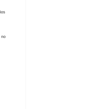
ños
e no