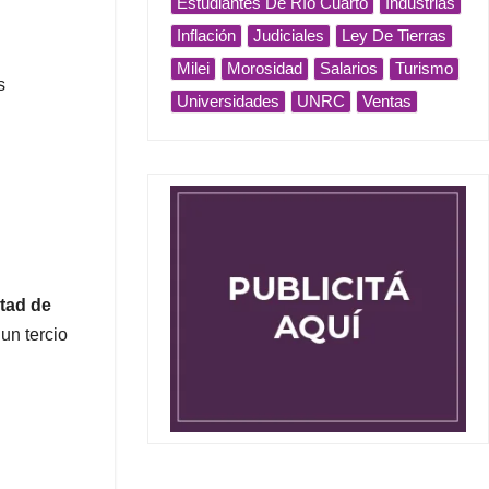
Estudiantes De Río Cuarto
Industrias
Inflación
Judiciales
Ley De Tierras
Milei
Morosidad
Salarios
Turismo
s
Universidades
UNRC
Ventas
itad de
un tercio