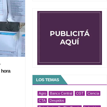
y
 hora
LOS TEMAS
Agro
Banco Central
CGT
Ciencia
CTA
Despidos