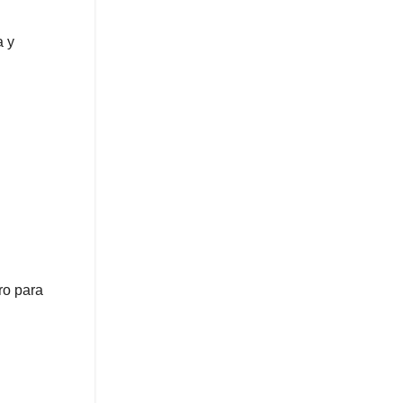
a y
ro para