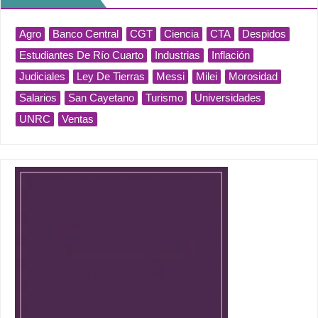
Agro
Banco Central
CGT
Ciencia
CTA
Despidos
Estudiantes De Río Cuarto
Industrias
Inflación
Judiciales
Ley De Tierras
Messi
Milei
Morosidad
Salarios
San Cayetano
Turismo
Universidades
UNRC
Ventas