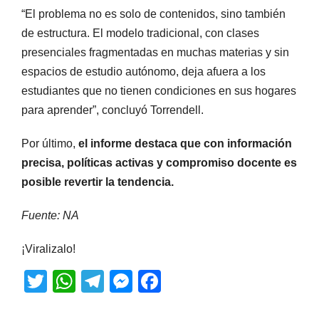
“El problema no es solo de contenidos, sino también
de estructura. El modelo tradicional, con clases
presenciales fragmentadas en muchas materias y sin
espacios de estudio autónomo, deja afuera a los
estudiantes que no tienen condiciones en sus hogares
para aprender”, concluyó Torrendell.
Por último,
el informe destaca que con información
precisa, políticas activas y compromiso docente es
posible revertir la tendencia.
Fuente: NA
¡Viralizalo!
T
W
T
M
F
wi
h
el
e
a