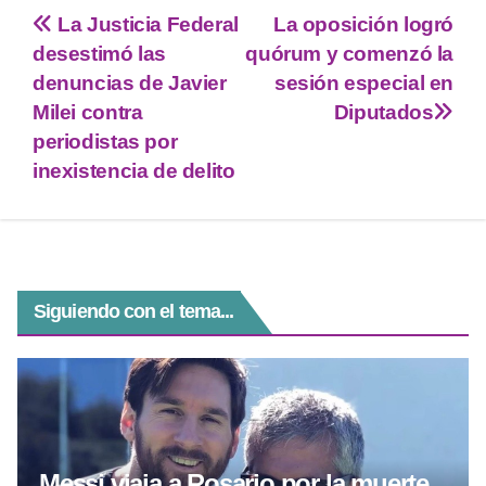
tt
at
e
ss
c
La Justicia Federal
La oposición logró
er
s
gr
e
e
desestimó las
quórum y comenzó la
A
a
n
b
denuncias de Javier
sesión especial en
p
m
g
o
Milei contra
Diputados
periodistas por
p
er
o
inexistencia de delito
k
Siguiendo con el tema...
Messi viaja a Rosario por la muerte