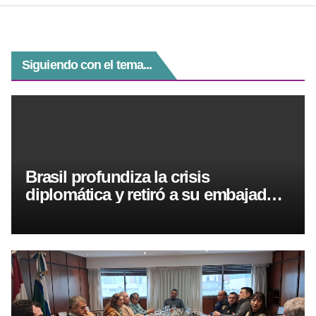
r
p
a
g
o
p
m
e
k
r
Siguiendo con el tema...
Brasil profundiza la crisis
diplomática y retiró a su embajador
de la Argentina