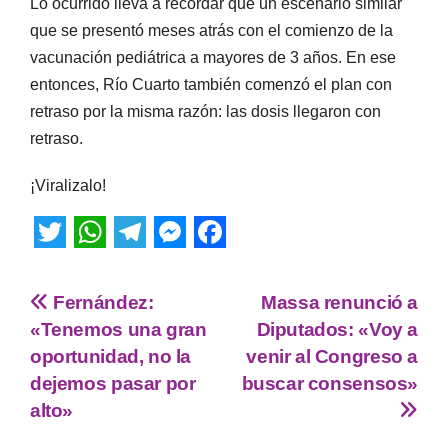
Lo ocurrido lleva a recordar que un escenario similar
que se presentó meses atrás con el comienzo de la
vacunación pediátrica a mayores de 3 años. En ese
entonces, Río Cuarto también comenzó el plan con
retraso por la misma razón: las dosis llegaron con
retraso.
¡Viralizalo!
T
W
T
M
F
w
h
e
e
a
Fernández:
Massa renunció a
i
a
l
s
c
«Tenemos una gran
Diputados: «Voy a
t
t
e
s
e
oportunidad, no la
venir al Congreso a
dejemos pasar por
buscar consensos»
t
s
g
e
b
alto»
e
A
r
n
o