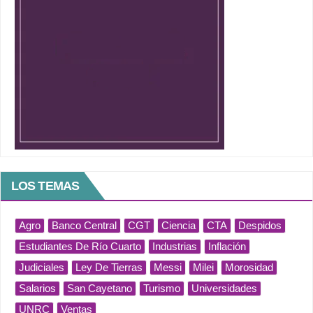
LOS TEMAS
Agro
Banco Central
CGT
Ciencia
CTA
Despidos
Estudiantes De Río Cuarto
Industrias
Inflación
Judiciales
Ley De Tierras
Messi
Milei
Morosidad
Salarios
San Cayetano
Turismo
Universidades
UNRC
Ventas