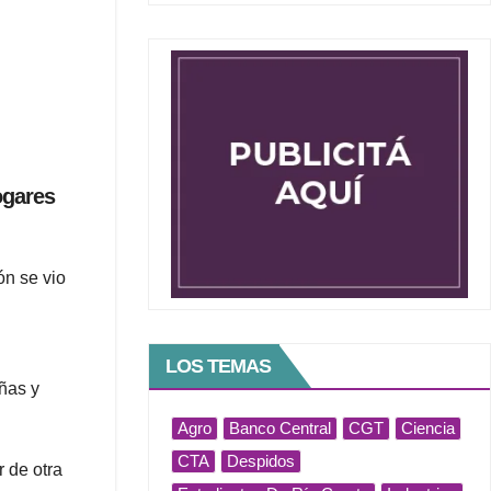
ogares
ón se vio
LOS TEMAS
iñas y
Agro
Banco Central
CGT
Ciencia
CTA
Despidos
r de otra