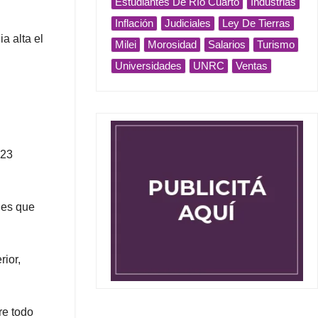
Estudiantes De Río Cuarto
Industrias
Inflación
Judiciales
Ley De Tierras
a alta el
Milei
Morosidad
Salarios
Turismo
Universidades
UNRC
Ventas
023
 es que
rior,
re todo