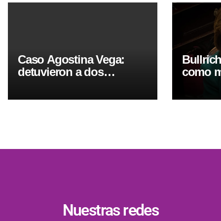
Caso Agostina Vega:
Bullric
detuvieron a dos
como mo
personas acusadas de
en la a
encubrimiento agravado
de prop
Nuestras redes