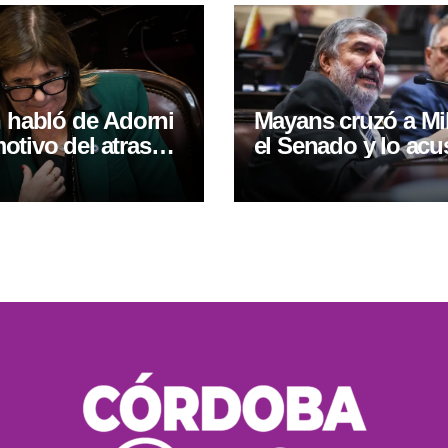
h habló de Adorni
Mayans cruzó a Mil
tivo del atraso
el Senado y lo acu
probación de la ley
violar la Constituc
iedad privada
“Es pasible de juic
político”