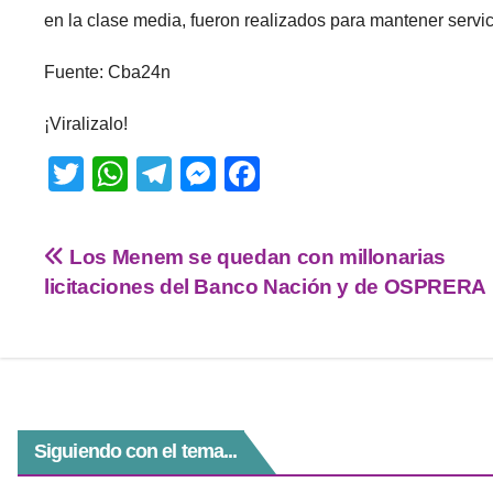
en la clase media, fueron realizados para mantener servi
Fuente: Cba24n
¡Viralizalo!
T
W
T
M
F
wi
h
el
e
a
tt
at
e
ss
c
Los Menem se quedan con millonarias
er
s
gr
e
e
licitaciones del Banco Nación y de OSPRERA
A
a
n
b
p
m
g
o
p
er
o
k
Siguiendo con el tema...