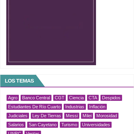
LOS TEMAS
Agro
Banco Central
CGT
Ciencia
CTA
Despidos
Estudiantes De Río Cuarto
Industrias
Inflación
Judiciales
Ley De Tierras
Messi
Milei
Morosidad
Salarios
San Cayetano
Turismo
Universidades
UNRC
Ventas