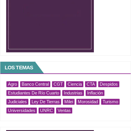
LOS TEMAS
Agro
Banco Central
CGT
Ciencia
CTA
Despidos
Estudiantes De Río Cuarto
Industrias
Inflación
Judiciales
Ley De Tierras
Milei
Morosidad
Turismo
Universidades
UNRC
Ventas