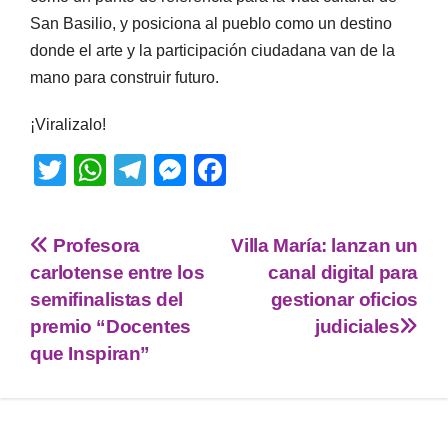
San Basilio, y posiciona al pueblo como un destino
donde el arte y la participación ciudadana van de la
mano para construir futuro.
¡Viralizalo!
T
W
T
M
F
wi
h
el
e
a
tt
at
e
ss
c
Profesora
Villa María: lanzan un
er
s
gr
e
e
carlotense entre los
canal digital para
A
a
n
b
semifinalistas del
gestionar oficios
p
m
g
o
premio “Docentes
judiciales
que Inspiran”
p
er
o
k