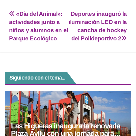
wi
h
el
e
a
tt
at
e
ss
c
«Día del Animal»:
Deportes inauguró la
er
s
gr
e
e
actividades junto a
iluminación LED en la
A
a
n
b
niños y alumnos en el
cancha de hockey
p
m
g
o
Parque Ecológico
del Polideportivo 2
p
er
o
k
Siguiendo con el tema...
Las Higueras inaugura la renovada
Plaza Ayllu con una jornada para