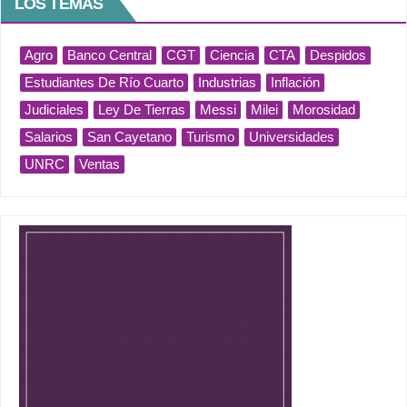
LOS TEMAS
Agro
Banco Central
CGT
Ciencia
CTA
Despidos
Estudiantes De Río Cuarto
Industrias
Inflación
Judiciales
Ley De Tierras
Messi
Milei
Morosidad
Salarios
San Cayetano
Turismo
Universidades
UNRC
Ventas