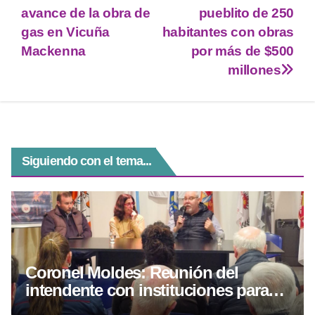
er
s
gr
e
e
avance de la obra de
pueblito de 250
A
a
n
b
gas en Vicuña
habitantes con obras
p
m
g
o
Mackenna
por más de $500
millones
p
er
o
k
Siguiendo con el tema...
Coronel Moldes: Reunión del
intendente con instituciones para
coordinar acciones en seguridad