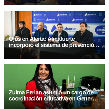
Ojos en Alerta: Almafuerte
incorporó el sistema de prevención
por WhatsApp
Zulma Ferian asumió un cargo de
coordinación educativa en General
Roca