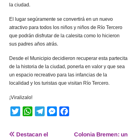
la ciudad.
El lugar segúramente se convertirá en un nuevo
atractivo para todos los niños y niños de Río Tercero
que podrán disfrutar de la calesita como lo hicieron
sus padres años atrás.
Desde el Municipio decidieron recuperar esta partecita
de la historia de la ciudad, ponerla en valor y que sea
un espacio recreativo para las infancias de la
localidad y los turistas que visitan Río Tercero.
¡Viralizalo!
T
W
T
M
F
wi
h
el
e
a
tt
at
e
ss
c
Destacan el
Colonia Bremen: un