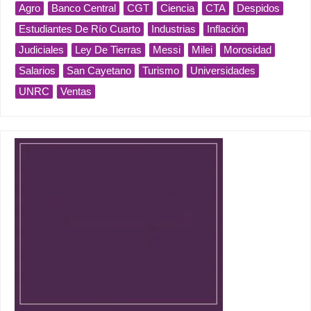
Agro
Banco Central
CGT
Ciencia
CTA
Despidos
Estudiantes De Río Cuarto
Industrias
Inflación
Judiciales
Ley De Tierras
Messi
Milei
Morosidad
Salarios
San Cayetano
Turismo
Universidades
UNRC
Ventas