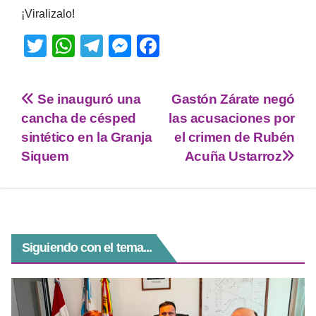
¡Viralizalo!
T
W
T
M
F
wi
h
el
e
a
tt
at
e
ss
c
Se inauguró una
Gastón Zárate negó
er
s
gr
e
e
cancha de césped
las acusaciones por
A
a
n
b
sintético en la Granja
el crimen de Rubén
p
m
g
o
Siquem
Acuña Ustarroz
p
er
o
k
Siguiendo con el tema...