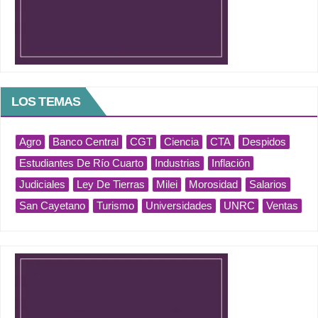
LOS TEMAS
Agro
Banco Central
CGT
Ciencia
CTA
Despidos
Estudiantes De Río Cuarto
Industrias
Inflación
Judiciales
Ley De Tierras
Milei
Morosidad
Salarios
San Cayetano
Turismo
Universidades
UNRC
Ventas