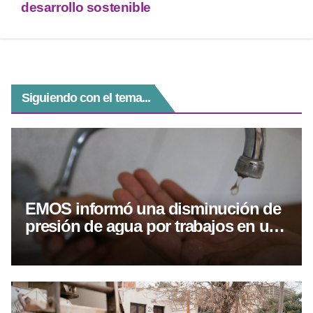
p
m
g
o
desarrollo sostenible
p
er
o
k
Siguiendo con el tema...
EMOS informó una disminución de
presión de agua por trabajos en una
cañería de calle Alvear