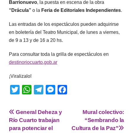
Barrionuevo
, la puesta en escena de la obra
“Drácula”
o la
Feria de Editoriales Independientes
.
Las entradas de los espectáculos pueden adquirirse
en boletería del Teatro Municipal, de lunes a viernes,
de 9 a 13 y de 16 a 20 hs.
Para consultar toda la grilla de espectáculos en
destinoriocuarto.gob.ar
¡Viralizalo!
T
W
T
M
F
wi
h
el
e
a
tt
at
e
ss
c
General Deheza y
Mural colectivo:
er
s
gr
e
e
Río Cuarto trabajan
“Sembrando la
A
a
n
b
para potenciar el
Cultura de la Paz”