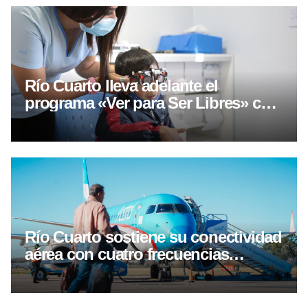
Río Cuarto lleva adelante el
programa «Ver para Ser Libres» con
controles oftalmológicos y entrega
gratuita de lentes
Río Cuarto sostiene su conectividad
aérea con cuatro frecuencias
semanales hacia Buenos Aires