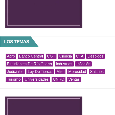
LOS TEMAS
Agro
Banco Central
CGT
Ciencia
CTA
Despidos
Estudiantes De Río Cuarto
Industrias
Inflación
Judiciales
Ley De Tierras
Milei
Morosidad
Salarios
Turismo
Universidades
UNRC
Ventas