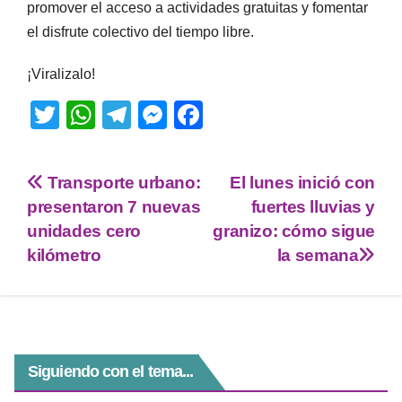
promover el acceso a actividades gratuitas y fomentar
el disfrute colectivo del tiempo libre.
¡Viralizalo!
T
W
T
M
F
wi
h
el
e
a
tt
at
e
ss
c
Transporte urbano:
El lunes inició con
er
s
gr
e
e
presentaron 7 nuevas
fuertes lluvias y
A
a
n
b
unidades cero
granizo: cómo sigue
p
m
g
o
kilómetro
la semana
p
er
o
k
Siguiendo con el tema...