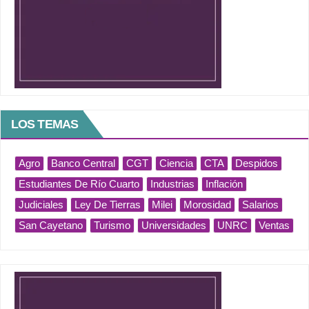
LOS TEMAS
Agro
Banco Central
CGT
Ciencia
CTA
Despidos
Estudiantes De Río Cuarto
Industrias
Inflación
Judiciales
Ley De Tierras
Milei
Morosidad
Salarios
San Cayetano
Turismo
Universidades
UNRC
Ventas