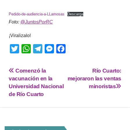
Pedido-de-audiencia-a-LLamosas
Descarga
Foto:
@JuntosPorRC
¡Viralizalo!
T
W
T
M
F
wi
h
el
e
a
tt
at
e
ss
c
Comenzó la
Río Cuarto:
er
s
gr
e
e
vacunación en la
mejoraron las ventas
A
a
n
b
Universidad Nacional
minoristas
p
m
g
o
de Río Cuarto
p
er
o
k