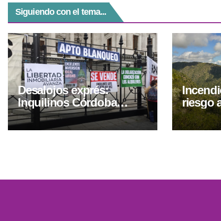
Siguiendo con el tema...
Desalojos exprés:
Incendi
Inquilinos Córdoba
riesgo 
cuestionó el proyecto
durante