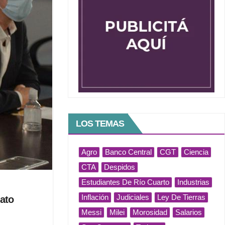
LOS TEMAS
Agro
Banco Central
CGT
Ciencia
CTA
Despidos
Estudiantes De Río Cuarto
Industrias
Inflación
Judiciales
Ley De Tierras
dato
Messi
Milei
Morosidad
Salarios