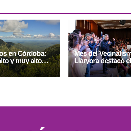
os en Córdoba:
Mes del Vecinalis
alto y muy alto
Llaryora destacó el
 el fin de semana
los centros vecina