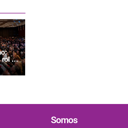
mo:
 rol de
les
Somos