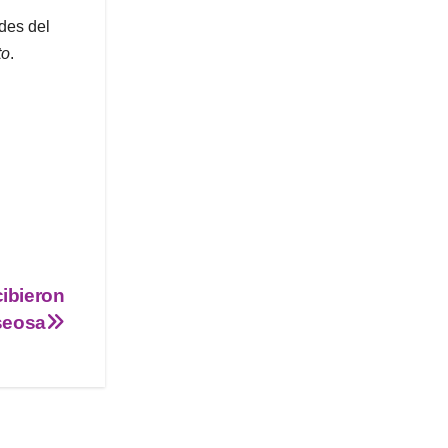
ades del
to
.
ibieron
seosa