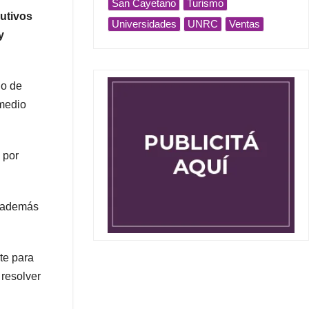
San Cayetano
Turismo
cutivos
Universidades
UNRC
Ventas
y
no de
 medio
 por
, además
te para
 resolver