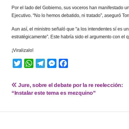
Por el lado del Gobierno, sus voceros han manifestado una
Ejecutivo. “No lo hemos debatido, ni tratado”, aseguró To
Aun así, el ministro señaló que “a los intendentes sí es u
estratégicamente”. Este habría sido el argumento con el qu
¡Viralizalo!
T
W
T
M
F
wi
h
el
e
a
tt
at
e
ss
c
Jure, sobre el debate por la re reelección:
er
s
gr
e
e
“Instalar este tema es mezquino”
A
a
n
b
p
m
g
o
p
er
o
k