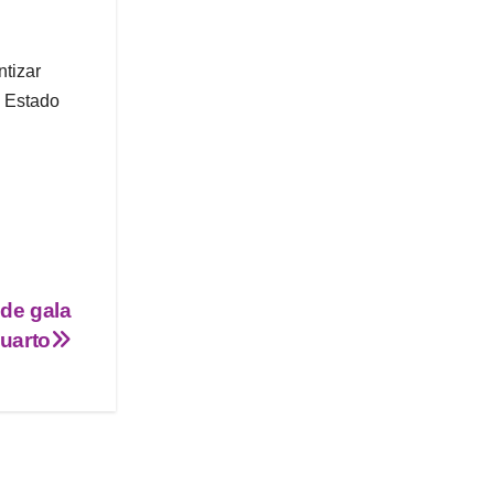
ntizar
l Estado
de gala
uarto