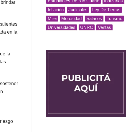
Estudiantes De Río Cuarto
Industrias
 brindar
Inflación
Judiciales
Ley De Tierras
Milei
Morosidad
Salarios
Turismo
calientes
Universidades
UNRC
Ventas
ada en la
 de la
las
 sostener
en
e
 riesgo