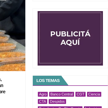
,
LOS TEMAS
an
bre
Agro
Banco Central
CGT
Ciencia
CTA
Despidos