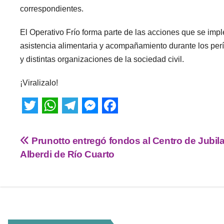
correspondientes.
El Operativo Frío forma parte de las acciones que se impl
asistencia alimentaria y acompañamiento durante los perí
y distintas organizaciones de la sociedad civil.
¡Viralizalo!
T
W
T
M
F
w
h
e
e
a
Prunotto entregó fondos al Centro de Jubil
i
a
l
s
c
Alberdi de Río Cuarto
t
t
e
s
e
t
s
g
e
b
e
A
r
n
o
r
p
a
g
o