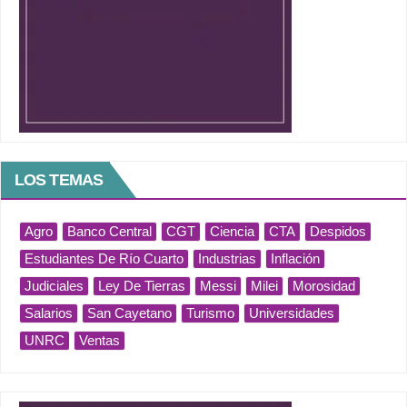
LOS TEMAS
Agro
Banco Central
CGT
Ciencia
CTA
Despidos
Estudiantes De Río Cuarto
Industrias
Inflación
Judiciales
Ley De Tierras
Messi
Milei
Morosidad
Salarios
San Cayetano
Turismo
Universidades
UNRC
Ventas