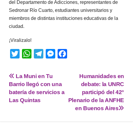
del Departamento de Adicciones, representantes de
Sedronar Río Cuarto, estudiantes universitarios y
miembros de distintas instituciones educativas de la
ciudad.
¡Viralizalo!
T
W
T
M
F
wi
h
el
e
a
tt
at
e
ss
c
La Muni en Tu
Humanidades en
er
s
gr
e
e
Barrio llegó con una
debate: la UNRC
A
a
n
b
batería de servicios a
participó del 42°
p
m
g
o
Las Quintas
Plenario de la ANFHE
en Buenos Aires
p
er
o
k