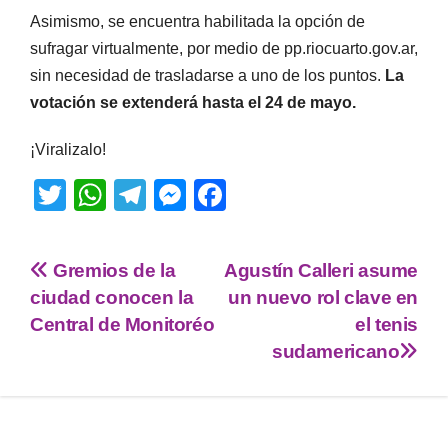
Asimismo, se encuentra habilitada la opción de
sufragar virtualmente, por medio de pp.riocuarto.gov.ar,
sin necesidad de trasladarse a uno de los puntos.
La
votación se extenderá hasta el 24 de mayo.
¡Viralizalo!
T
W
T
M
F
wi
h
el
e
a
tt
at
e
ss
c
Gremios de la
Agustín Calleri asume
er
s
gr
e
e
ciudad conocen la
un nuevo rol clave en
A
a
n
b
Central de Monitoréo
el tenis
p
m
g
o
sudamericano
p
er
o
k