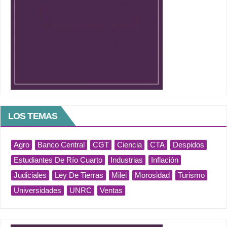
LOS TEMAS
Agro
Banco Central
CGT
Ciencia
CTA
Despidos
Estudiantes De Río Cuarto
Industrias
Inflación
Judiciales
Ley De Tierras
Milei
Morosidad
Turismo
Universidades
UNRC
Ventas