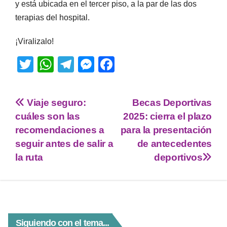
y está ubicada en el tercer piso, a la par de las dos
terapias del hospital.
¡Viralizalo!
T
W
T
M
F
wi
h
el
e
a
tt
at
e
ss
c
Viaje seguro:
Becas Deportivas
er
s
gr
e
e
cuáles son las
2025: cierra el plazo
A
a
n
b
recomendaciones a
para la presentación
p
m
g
o
seguir antes de salir a
de antecedentes
la ruta
deportivos
p
er
o
k
Siguiendo con el tema...