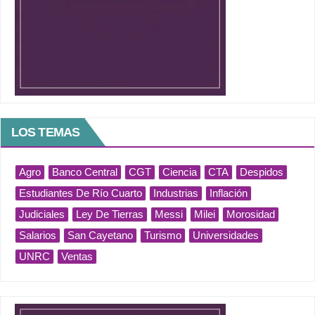
LOS TEMAS
Agro
Banco Central
CGT
Ciencia
CTA
Despidos
Estudiantes De Río Cuarto
Industrias
Inflación
Judiciales
Ley De Tierras
Messi
Milei
Morosidad
Salarios
San Cayetano
Turismo
Universidades
UNRC
Ventas