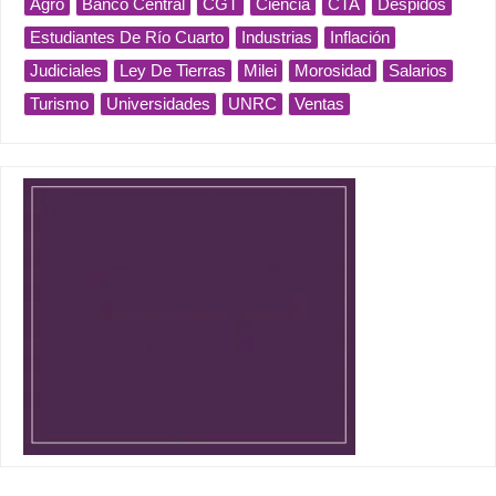
Agro
Banco Central
CGT
Ciencia
CTA
Despidos
Estudiantes De Río Cuarto
Industrias
Inflación
Judiciales
Ley De Tierras
Milei
Morosidad
Salarios
Turismo
Universidades
UNRC
Ventas