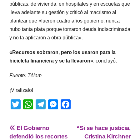
públicas, de vivienda, en hospitales y en escuelas que
lleva adelante su gestión y criticó al macrismo al
plantear que «fueron cuatro años gobierno, nunca
hubo tanta plata porque tomaron deuda indiscriminada
y no la aplicaron a obra pública».
«Recursos sobraron, pero los usaron para la
bicicleta financiera y se la llevaron»
, concluyó.
Fuente: Télam
¡Viralizalo!
T
W
T
M
F
wi
h
el
e
a
tt
at
e
ss
c
El Gobierno
“Si se hace justicia,
er
s
gr
e
e
defendió los recortes
Cristina Kirchner