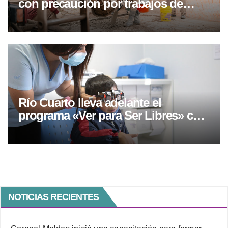
con precaución por trabajos de
hormigonado y asfaltado
Río Cuarto lleva adelante el
programa «Ver para Ser Libres» con
controles oftalmológicos y entrega
gratuita de lentes
NOTICIAS RECIENTES