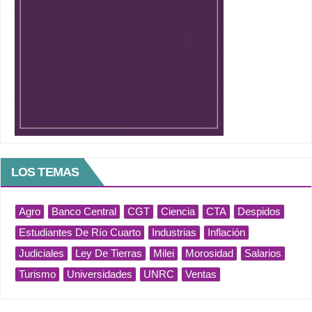
LOS TEMAS
Agro
Banco Central
CGT
Ciencia
CTA
Despidos
Estudiantes De Río Cuarto
Industrias
Inflación
Judiciales
Ley De Tierras
Milei
Morosidad
Salarios
Turismo
Universidades
UNRC
Ventas