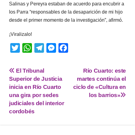
Salinas y Pereyra estaban de acuerdo para encubrir a
los Parra “responsables de la desaparición de mi hijo
desde el primer momento de la investigación”, afirmó.
¡Viralizalo!
T
W
T
M
F
wi
h
el
e
a
tt
at
e
ss
c
El Tribunal
Río Cuarto: este
er
s
gr
e
e
Superior de Justicia
martes continúa el
A
a
n
b
inicia en Río Cuarto
ciclo de «Cultura en
p
m
g
o
una gira por sedes
los barrios»
judiciales del interior
p
er
o
cordobés
k