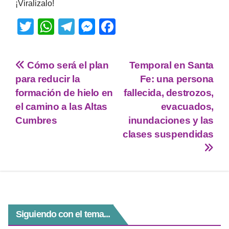
¡Viralizalo!
T
W
T
M
F
wi
h
el
e
a
tt
at
e
ss
c
Cómo será el plan
Temporal en Santa
er
s
gr
e
e
para reducir la
Fe: una persona
A
a
n
b
formación de hielo en
fallecida, destrozos,
p
m
g
o
el camino a las Altas
evacuados,
Cumbres
inundaciones y las
p
er
o
clases suspendidas
k
Siguiendo con el tema...