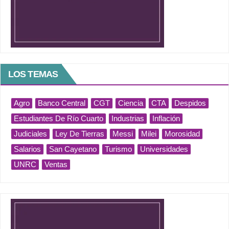
LOS TEMAS
Agro
Banco Central
CGT
Ciencia
CTA
Despidos
Estudiantes De Río Cuarto
Industrias
Inflación
Judiciales
Ley De Tierras
Messi
Milei
Morosidad
Salarios
San Cayetano
Turismo
Universidades
UNRC
Ventas