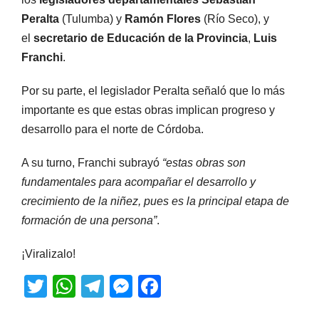
Peralta
(Tulumba) y
Ramón Flores
(Río Seco), y
el
secretario de Educación de la Provincia
,
Luis
Franchi
.
Por su parte, el legislador Peralta señaló que lo más
importante es que estas obras implican progreso y
desarrollo para el norte de Córdoba.
A su turno, Franchi subrayó
“estas obras son
fundamentales para acompañar el desarrollo y
crecimiento de la niñez, pues es la principal etapa de
formación de una persona”
.
¡Viralizalo!
T
W
T
M
F
wi
h
el
e
a