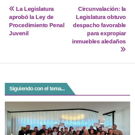
tt
at
e
ss
c
La Legislatura
Circunvalación: la
er
s
gr
e
e
aprobó la Ley de
Legislatura obtuvo
A
a
n
b
Procedimiento Penal
despacho favorable
p
m
g
o
Juvenil
para expropiar
inmuebles aledaños
p
er
o
k
Siguiendo con el tema...