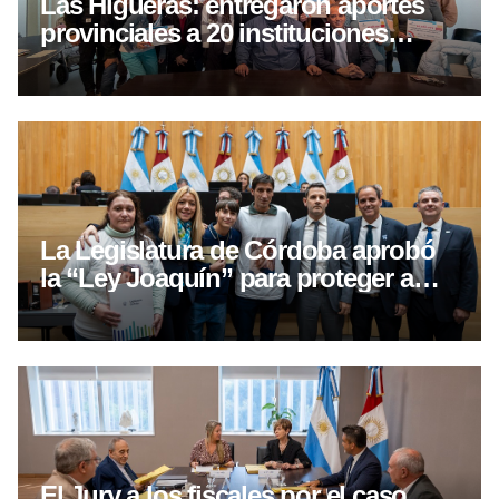
Las Higueras: entregaron aportes
provinciales a 20 instituciones
locales
La Legislatura de Córdoba aprobó
la “Ley Joaquín” para proteger a
víctimas de delitos
El Jury a los fiscales por el caso