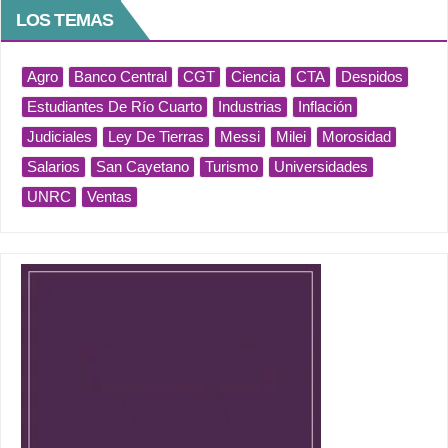
LOS TEMAS
Agro
Banco Central
CGT
Ciencia
CTA
Despidos
Estudiantes De Río Cuarto
Industrias
Inflación
Judiciales
Ley De Tierras
Messi
Milei
Morosidad
Salarios
San Cayetano
Turismo
Universidades
UNRC
Ventas