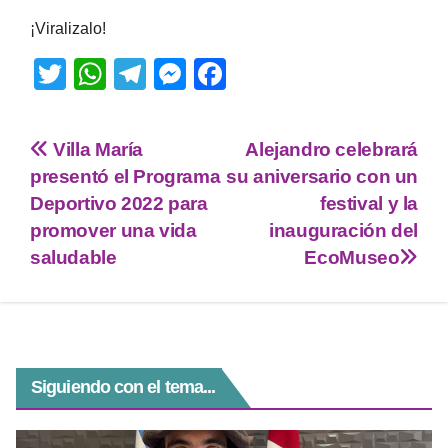
¡Viralizalo!
T
W
T
M
F
wi
h
el
e
a
tt
at
e
ss
c
Villa María
Alejandro celebrará
er
s
gr
e
e
presentó el Programa
su aniversario con un
A
a
n
b
Deportivo 2022 para
festival y la
p
m
g
o
promover una vida
inauguración del
saludable
EcoMuseo
p
er
o
k
Siguiendo con el tema...