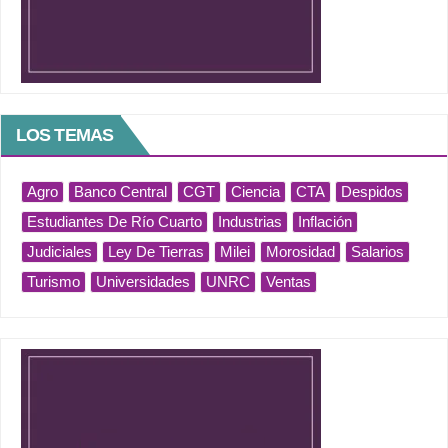
LOS TEMAS
Agro
Banco Central
CGT
Ciencia
CTA
Despidos
Estudiantes De Río Cuarto
Industrias
Inflación
Judiciales
Ley De Tierras
Milei
Morosidad
Salarios
Turismo
Universidades
UNRC
Ventas