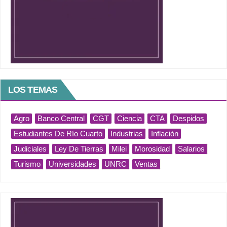
LOS TEMAS
Agro
Banco Central
CGT
Ciencia
CTA
Despidos
Estudiantes De Río Cuarto
Industrias
Inflación
Judiciales
Ley De Tierras
Milei
Morosidad
Salarios
Turismo
Universidades
UNRC
Ventas