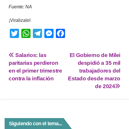
Fuente: NA
¡Viralizalo!
T
W
T
M
F
wi
h
el
e
a
tt
at
e
ss
c
Salarios: las
El Gobierno de Milei
er
s
gr
e
e
paritarias perdieron
despidió a 35 mil
A
a
n
b
en el primer trimestre
trabajadores del
p
m
g
o
contra la inflación
Estado desde marzo
de 2024
p
er
o
k
Siguiendo con el tema...