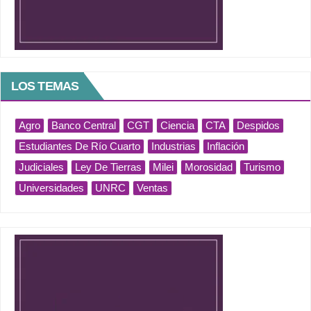
LOS TEMAS
Agro
Banco Central
CGT
Ciencia
CTA
Despidos
Estudiantes De Río Cuarto
Industrias
Inflación
Judiciales
Ley De Tierras
Milei
Morosidad
Turismo
Universidades
UNRC
Ventas