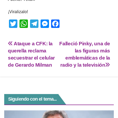
¡Viralizalo!
T
W
T
M
F
wi
h
el
e
a
tt
at
e
ss
c
Ataque a CFK: la
Falleció Pinky, una de
er
s
gr
e
e
querella reclama
las figuras más
A
a
n
b
secuestrar el celular
emblemáticas de la
p
m
g
o
de Gerardo Milman
radio y la televisión
p
er
o
k
Siguiendo con el tema...