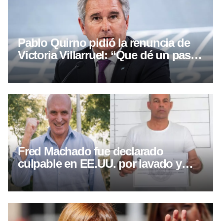
Pablo Quirno pidió la renuncia de
Victoria Villarruel: “Que dé un paso
al costado”
Fred Machado fue declarado
culpable en EE.UU. por lavado y
fraude