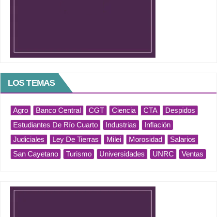
LOS TEMAS
Agro
Banco Central
CGT
Ciencia
CTA
Despidos
Estudiantes De Río Cuarto
Industrias
Inflación
Judiciales
Ley De Tierras
Milei
Morosidad
Salarios
San Cayetano
Turismo
Universidades
UNRC
Ventas