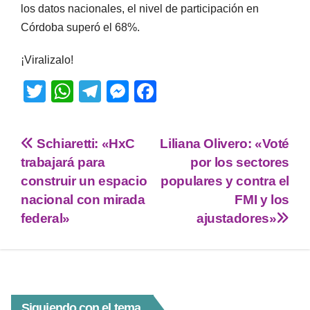
los datos nacionales, el nivel de participación en
Córdoba superó el 68%.
¡Viralizalo!
T
W
T
M
F
wi
h
el
e
a
tt
at
e
ss
c
Schiaretti: «HxC
Liliana Olivero: «Voté
er
s
gr
e
e
trabajará para
por los sectores
A
a
n
b
construir un espacio
populares y contra el
p
m
g
o
nacional con mirada
FMI y los
federal»
ajustadores»
p
er
o
k
Siguiendo con el tema...