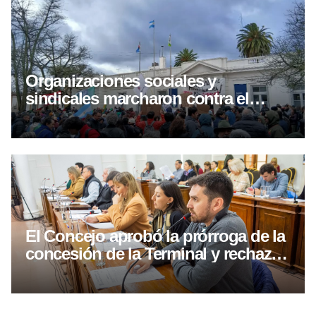
Organizaciones sociales y
sindicales marcharon contra el
proyecto de inviolavilidad de
propiedad privada
El Concejo aprobó la prórroga de la
concesión de la Terminal y rechazó
la reforma nacional de la Ley de
Tierras