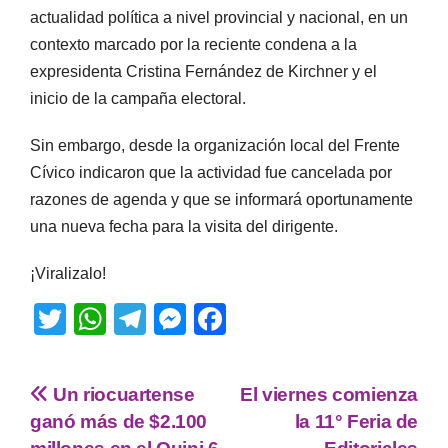
actualidad política a nivel provincial y nacional, en un
contexto marcado por la reciente condena a la
expresidenta Cristina Fernández de Kirchner y el
inicio de la campaña electoral.
Sin embargo, desde la organización local del Frente
Cívico indicaron que la actividad fue cancelada por
razones de agenda y que se informará oportunamente
una nueva fecha para la visita del dirigente.
¡Viralizalo!
T
W
T
M
F
wi
h
el
e
a
tt
at
e
ss
c
Un riocuartense
El viernes comienza
er
s
gr
e
e
ganó más de $2.100
la 11° Feria de
A
a
n
b