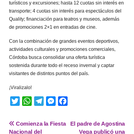
turísticos y excursiones; hasta 12 cuotas sin interés en
transporte; 4 cuotas sin interés para espectáculos del
Quality; financiación para teatros y museos, además
de promociones 2×1 en entradas de cine.
Con la combinación de grandes eventos deportivos,
actividades culturales y promociones comerciales,
Córdoba busca consolidar una oferta turística
sostenida durante todo el receso invernal y captar
visitantes de distintos puntos del país.
¡Viralizalo!
T
W
T
M
F
wi
h
el
e
a
tt
at
e
ss
c
Comienza la Fiesta
El padre de Agostina
er
s
gr
e
e
Nacional del
Vega publicó una