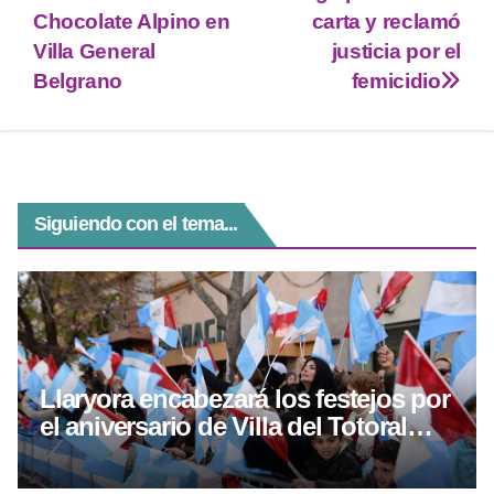
A
a
n
b
Chocolate Alpino en
carta y reclamó
p
m
g
o
Villa General
justicia por el
Belgrano
femicidio
p
er
o
k
Siguiendo con el tema...
Llaryora encabezará los festejos por
el aniversario de Villa del Totoral
con obras y una gira por el norte
cordobés