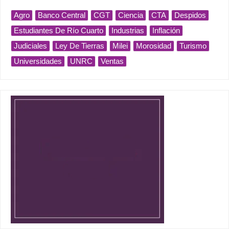
Agro
Banco Central
CGT
Ciencia
CTA
Despidos
Estudiantes De Río Cuarto
Industrias
Inflación
Judiciales
Ley De Tierras
Milei
Morosidad
Turismo
Universidades
UNRC
Ventas