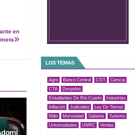
tante en
rimera
LOS TEMAS
Agro
Banco Central
CGT
Ciencia
CTA
Despidos
Estudiantes De Río Cuarto
Industrias
Inflación
Judiciales
Ley De Tierras
Milei
Morosidad
Salarios
Turismo
Universidades
UNRC
Ventas
Adorni