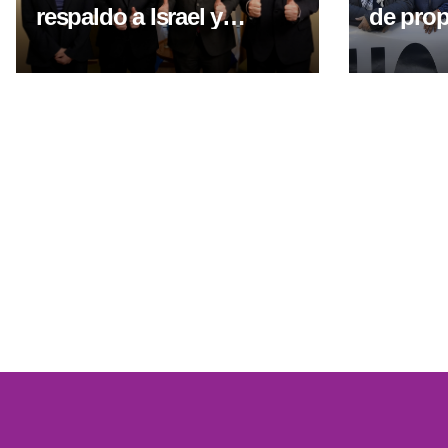
respaldo a Israel y
de prop
condenó los ataques de
criticó 
Irán durante un
policial
encuentro con el
Congre
canciller israelí