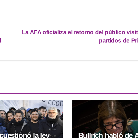
La AFA oficializa el retorno del público visi
l
partidos de P
 cuestionó la ley
Bullrich habló de 