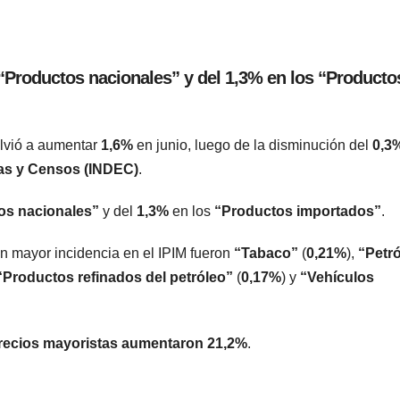
 “Productos nacionales” y del 1,3% en los “Producto
lvió a aumentar
1,6%
en junio, luego de la disminución del
0,3
icas y Censos (INDEC)
.
os nacionales”
y del
1,3%
en los
“Productos importados”
.
con mayor incidencia en el IPIM fueron
“Tabaco”
(
0,21%
),
“Petr
“Productos refinados del petróleo”
(
0,17%
) y
“Vehículos
recios mayoristas aumentaron 21,2%
.