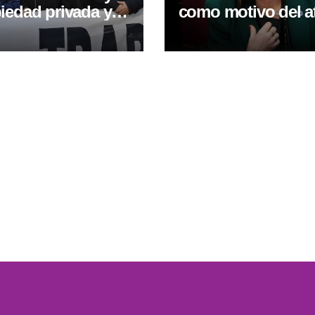
iedad privada y
como motivo del a
el operativo
en la aprobación de
 frente al
de propiedad priv
so