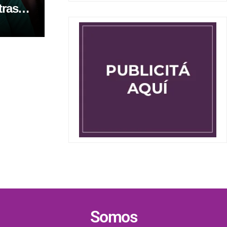
traso
 la ley
ada
Somos