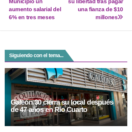
A
a
n
b
Municipio un
su libertad tras pagar
p
m
g
o
aumento salarial del
una fianza de $10
6% en tres meses
millones
p
er
o
k
Siguiendo con el tema...
Galeón 30 cierra su local después
de 47 años en Río Cuarto