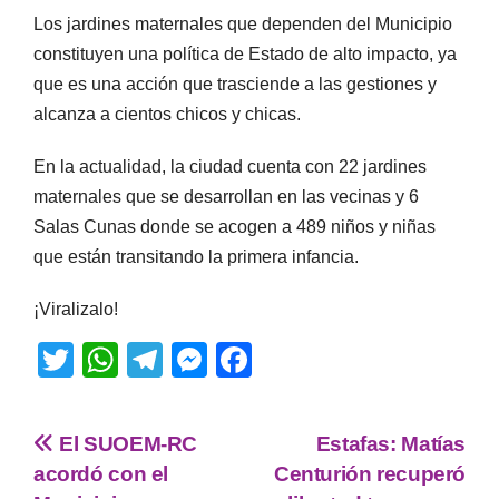
Los jardines maternales que dependen del Municipio
constituyen una política de Estado de alto impacto, ya
que es una acción que trasciende a las gestiones y
alcanza a cientos chicos y chicas.
En la actualidad, la ciudad cuenta con 22 jardines
maternales que se desarrollan en las vecinas y 6
Salas Cunas donde se acogen a 489 niños y niñas
que están transitando la primera infancia.
¡Viralizalo!
T
W
T
M
F
wi
h
el
e
a
tt
at
e
ss
c
El SUOEM-RC
Estafas: Matías
er
s
gr
e
e
acordó con el
Centurión recuperó