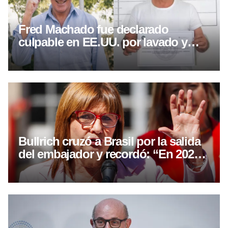
Fred Machado fue declarado
culpable en EE.UU. por lavado y
fraude
Bullrich cruzó a Brasil por la salida
del embajador y recordó: “En 2025,
Lula visitó a la presidiaria Kirchner”