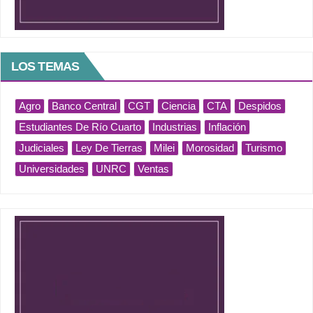
LOS TEMAS
Agro
Banco Central
CGT
Ciencia
CTA
Despidos
Estudiantes De Río Cuarto
Industrias
Inflación
Judiciales
Ley De Tierras
Milei
Morosidad
Turismo
Universidades
UNRC
Ventas