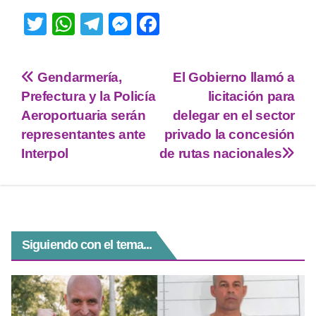
T
W
T
M
F
wi
h
el
e
a
tt
at
e
ss
c
Gendarmería,
El Gobierno llamó a
er
s
gr
e
e
Prefectura y la Policía
licitación para
A
a
n
b
Aeroportuaria serán
delegar en el sector
p
m
g
o
representantes ante
privado la concesión
Interpol
de rutas nacionales
p
er
o
k
Siguiendo con el tema...