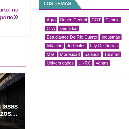
LOS TEMAS
arto: no
porte
Agro
Banco Central
CGT
Ciencia
CTA
Despidos
Estudiantes De Río Cuarto
Industrias
Inflación
Judiciales
Ley De Tierras
Milei
Morosidad
Salarios
Turismo
Universidades
UNRC
Ventas
 tasas
azos
vel
os