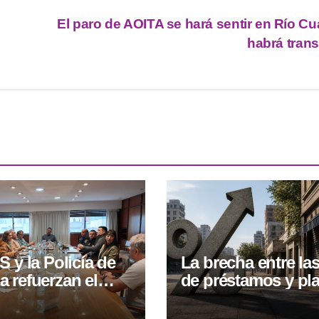
El paro de AOITA se hará sentir en Río Cu
habrá trans
S y la Policía de
La brecha entre las
 refuerzan el
de préstamos y pl
 conjunto por la
fijos alcanzó su ni
ad comercial
más alto en 14 añ