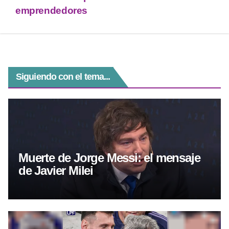
p
m
g
o
emprendedores
p
er
o
k
Siguiendo con el tema...
Muerte de Jorge Messi: el mensaje
de Javier Milei