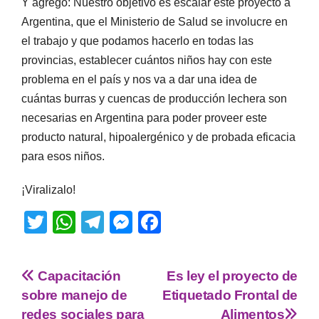
Y agregó: Nuestro objetivo es escalar este proyecto a
Argentina, que el Ministerio de Salud se involucre en
el trabajo y que podamos hacerlo en todas las
provincias, establecer cuántos niños hay con este
problema en el país y nos va a dar una idea de
cuántas burras y cuencas de producción lechera son
necesarias en Argentina para poder proveer este
producto natural, hipoalergénico y de probada eficacia
para esos niños.
¡Viralizalo!
T
W
T
M
F
wi
h
el
e
a
tt
at
e
ss
c
Capacitación
Es ley el proyecto de
er
s
gr
e
e
sobre manejo de
Etiquetado Frontal de
A
a
n
b
redes sociales para
Alimentos