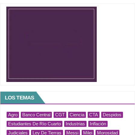
LOS TEMAS
Agro
Banco Central
CGT
Ciencia
CTA
Despidos
Estudiantes De Río Cuarto
Industrias
Inflación
Judiciales
Ley De Tierras
Messi
Milei
Morosidad