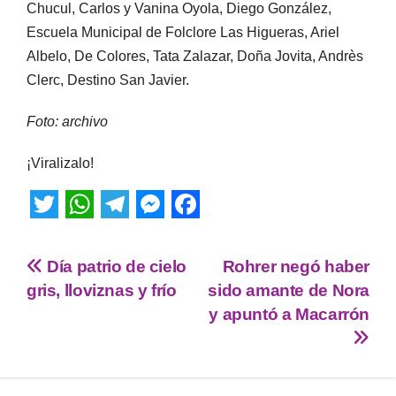
Chucul, Carlos y Vanina Oyola, Diego González,
Escuela Municipal de Folclore Las Higueras, Ariel
Albelo, De Colores, Tata Zalazar, Doña Jovita, Andrès
Clerc, Destino San Javier.
Foto: archivo
¡Viralizalo!
T
W
T
M
F
w
h
e
e
a
Día patrio de cielo
Rohrer negó haber
i
a
l
s
c
gris, lloviznas y frío
sido amante de Nora
t
t
e
s
e
y apuntó a Macarrón
t
s
g
e
b
e
A
r
n
o