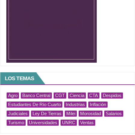
LOS TEMAS
Agro
Banco Central
CGT
Ciencia
CTA
Despidos
Estudiantes De Río Cuarto
Industrias
Inflación
Judiciales
Ley De Tierras
Milei
Morosidad
Salarios
Turismo
Universidades
UNRC
Ventas