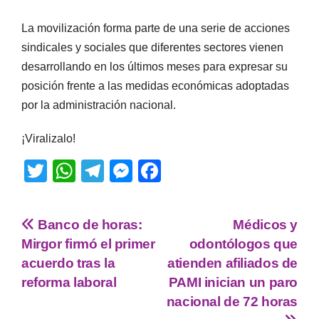
La movilización forma parte de una serie de acciones
sindicales y sociales que diferentes sectores vienen
desarrollando en los últimos meses para expresar su
posición frente a las medidas económicas adoptadas
por la administración nacional.
¡Viralizalo!
T
W
T
M
F
wi
h
el
e
a
tt
at
e
ss
c
Banco de horas:
Médicos y
er
s
gr
e
e
Mirgor firmó el primer
odontólogos que
A
a
n
b
acuerdo tras la
atienden afiliados de
p
m
g
o
reforma laboral
PAMI inician un paro
nacional de 72 horas
p
er
o