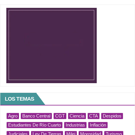
LOS TEMAS
Agro
Banco Central
CGT
Ciencia
CTA
Despidos
Estudiantes De Río Cuarto
Industrias
Inflación
Judiciales
Ley De Tierras
Milei
Morosidad
Turismo