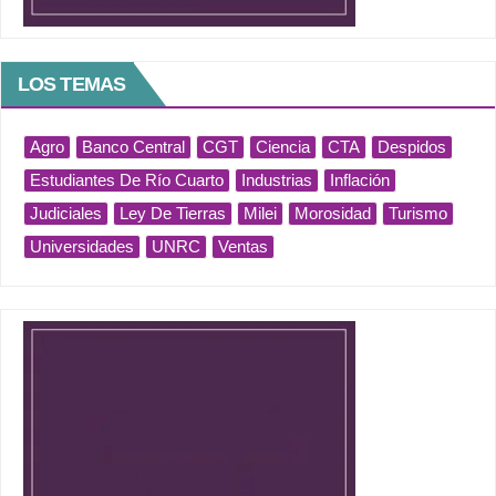
LOS TEMAS
Agro
Banco Central
CGT
Ciencia
CTA
Despidos
Estudiantes De Río Cuarto
Industrias
Inflación
Judiciales
Ley De Tierras
Milei
Morosidad
Turismo
Universidades
UNRC
Ventas