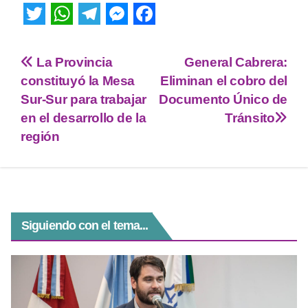
T
W
T
M
F
w
h
e
e
a
La Provincia
General Cabrera:
i
a
l
s
c
constituyó la Mesa
Eliminan el cobro del
t
t
e
s
e
Sur-Sur para trabajar
Documento Único de
en el desarrollo de la
Tránsito
t
s
g
e
b
región
e
A
r
n
o
r
p
a
g
o
p
m
e
k
r
Siguiendo con el tema...