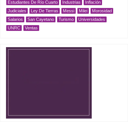
Estudiantes De Río Cuarto
Industrias
Inflación
Judiciales
Ley De Tierras
Messi
Milei
Morosidad
Salarios
San Cayetano
Turismo
Universidades
UNRC
Ventas