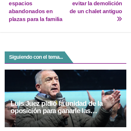
A
a
n
b
espacios
evitar la demolición
p
m
g
o
abandonados en
de un chalet antiguo
plazas para la familia
p
er
o
k
Siguiendo con el tema...
Luis Juez pidió la unidad de la
oposición para ganarle las
elecciones a Llaryora