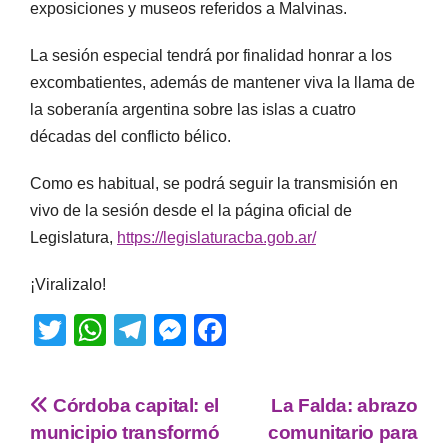
exposiciones y museos referidos a Malvinas.
La sesión especial tendrá por finalidad honrar a los
excombatientes, además de mantener viva la llama de
la soberanía argentina sobre las islas a cuatro
décadas del conflicto bélico.
Como es habitual, se podrá seguir la transmisión en
vivo de la sesión desde el la página oficial de
Legislatura,
https://legislaturacba.gob.ar/
¡Viralizalo!
T
W
T
M
F
wi
h
el
e
a
tt
at
e
ss
c
Córdoba capital: el
La Falda: abrazo
er
s
gr
e
e
municipio transformó
comunitario para