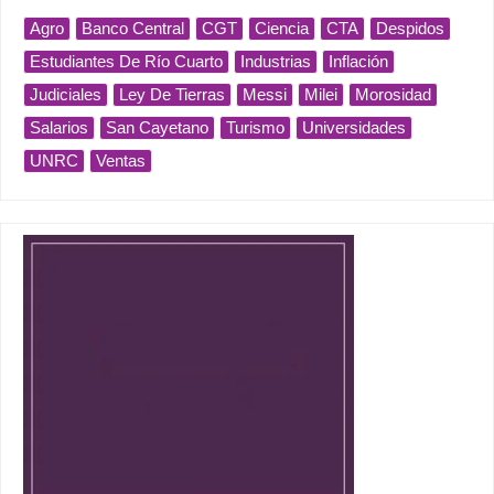
Agro
Banco Central
CGT
Ciencia
CTA
Despidos
Estudiantes De Río Cuarto
Industrias
Inflación
Judiciales
Ley De Tierras
Messi
Milei
Morosidad
Salarios
San Cayetano
Turismo
Universidades
UNRC
Ventas