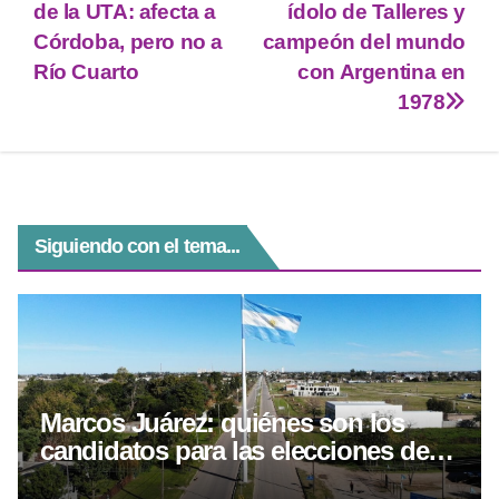
i
a
l
s
c
de la UTA: afecta a
ídolo de Talleres y
t
t
e
s
e
Córdoba, pero no a
campeón del mundo
Río Cuarto
con Argentina en
t
s
g
e
b
1978
e
A
r
n
o
r
p
a
g
o
p
m
e
k
r
Siguiendo con el tema...
Marcos Juárez: quiénes son los
candidatos para las elecciones del 6
de septiembre