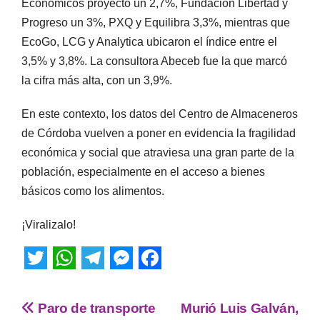
Económicos proyectó un 2,7%, Fundación Libertad y
Progreso un 3%, PXQ y Equilibra 3,3%, mientras que
EcoGo, LCG y Analytica ubicaron el índice entre el
3,5% y 3,8%. La consultora Abeceb fue la que marcó
la cifra más alta, con un 3,9%.
En este contexto, los datos del Centro de Almaceneros
de Córdoba vuelven a poner en evidencia la fragilidad
económica y social que atraviesa una gran parte de la
población, especialmente en el acceso a bienes
básicos como los alimentos.
¡Viralizalo!
T
W
T
M
F
w
h
e
e
a
Paro de transporte
Murió Luis Galván,