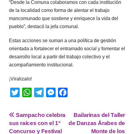
“Desde la Comuna colaboramos con cada institución
de la localidad como forma de alentar el trabajo
mancomunado que sostiene y enriquece la vida del
pueblo”, destacó la jefa comunal.
Estas acciones se suman a una política de gestión
orientada a fortalecer el entramado social y fomentar el
desarrollo local a partir del trabajo colectivo y el
acompañamiento institucional.
¡Viralizalo!
T
W
T
M
F
wi
h
el
e
a
tt
at
e
ss
c
Sampacho celebra
Bailarinas del Taller
er
s
gr
e
e
sus raíces con el 1°
de Danzas Árabes de
A
a
n
b
Concurso y Festival
Monte de los