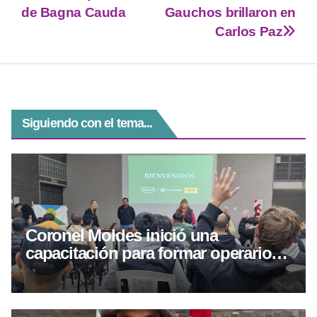
p
m
g
o
de Bagna Cauda
Gauchos brillaron en
Carlos Paz
p
er
o
k
Siguiendo con el tema...
Coronel Moldes inició una
capacitación para formar operarios
de máquinas cosechadoras