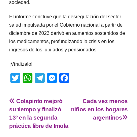
sociedad.
El informe concluye que la desregulación del sector
salud impulsada por el Gobierno nacional a partir de
diciembre de 2023 derivó en aumentos sostenidos de
los medicamentos, profundizando la crisis en los
ingresos de los jubilados y pensionados.
¡Viralizalo!
T
W
T
M
F
wi
h
el
e
a
tt
at
e
ss
c
Colapinto mejoró
Cada vez menos
er
s
gr
e
e
su tiempo y finalizó
niños en los hogares
A
a
n
b
13º en la segunda
argentinos
p
m
g
o
práctica libre de Imola
p
er
o