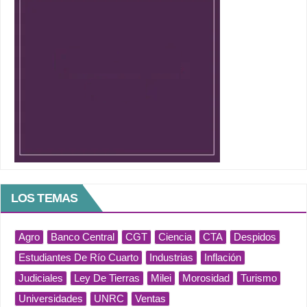
LOS TEMAS
Agro
Banco Central
CGT
Ciencia
CTA
Despidos
Estudiantes De Río Cuarto
Industrias
Inflación
Judiciales
Ley De Tierras
Milei
Morosidad
Turismo
Universidades
UNRC
Ventas