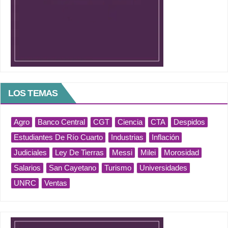
LOS TEMAS
Agro
Banco Central
CGT
Ciencia
CTA
Despidos
Estudiantes De Río Cuarto
Industrias
Inflación
Judiciales
Ley De Tierras
Messi
Milei
Morosidad
Salarios
San Cayetano
Turismo
Universidades
UNRC
Ventas