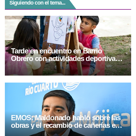
Siguiendo con el tema...
Tarde en encuentro en Barrio
Obrero con actividades deportivas y
culturales
EMOS: Maldonado habló sobre las
obras y el recambio de cañerías en
Río Cuarto