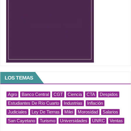
LOS TEMAS
Agro
Banco Central
CGT
Ciencia
CTA
Despidos
Estudiantes De Río Cuarto
Industrias
Inflación
Judiciales
Ley De Tierras
Milei
Morosidad
Salarios
San Cayetano
Turismo
Universidades
UNRC
Ventas