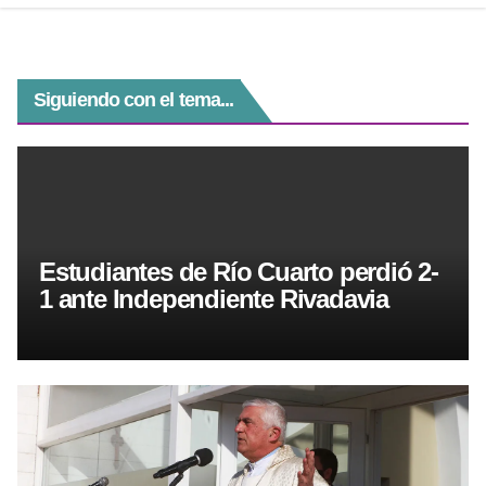
k
Siguiendo con el tema...
Estudiantes de Río Cuarto perdió 2-
1 ante Independiente Rivadavia