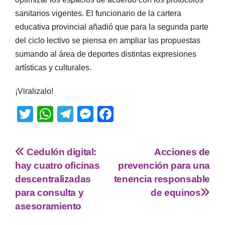
sanitarios vigentes. El funcionario de la cartera
educativa provincial añadió que para la segunda parte
del ciclo lectivo se piensa en ampliar las propuestas
sumando al área de deportes distintas expresiones
artísticas y culturales.
¡Viralizalo!
T
W
T
M
F
wi
h
el
e
a
tt
at
e
ss
c
Cedulón digital:
Acciones de
er
s
gr
e
e
hay cuatro oficinas
prevención para una
A
a
n
b
descentralizadas
tenencia responsable
p
m
g
o
para consulta y
de equinos
asesoramiento
p
er
o