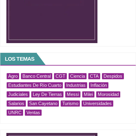
LOS TEMAS
Agro
Banco Central
CGT
Ciencia
CTA
Despidos
Estudiantes De Río Cuarto
Industrias
Inflación
Judiciales
Ley De Tierras
Messi
Milei
Morosidad
Salarios
San Cayetano
Turismo
Universidades
UNRC
Ventas