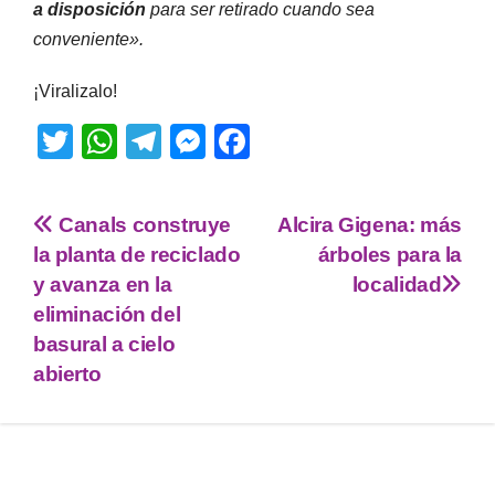
a disposición
para ser retirado cuando sea
conveniente».
¡Viralizalo!
T
W
T
M
F
wi
h
el
e
a
tt
at
e
ss
c
Canals construye
Alcira Gigena: más
er
s
gr
e
e
la planta de reciclado
árboles para la
A
a
n
b
y avanza en la
localidad
p
m
g
o
eliminación del
basural a cielo
p
er
o
abierto
k