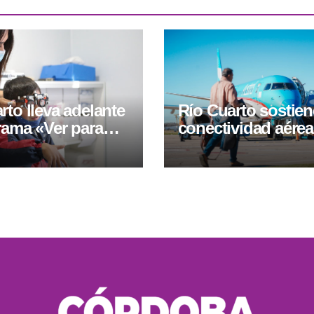
rto lleva adelante
Río Cuarto sostien
rama «Ver para
conectividad aére
res» con
cuatro frecuencias
es oftalmológicos
semanales hacia 
ga gratuita de
Aires