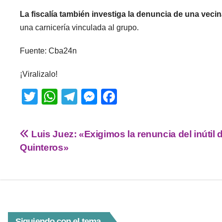
La fiscalía también investiga la denuncia de una veci
una carnicería vinculada al grupo.
Fuente: Cba24n
¡Viralizalo!
T
W
T
M
F
wi
h
el
e
a
tt
at
e
ss
c
Luis Juez: «Exigimos la renuncia del inútil 
er
s
gr
e
e
Quinteros»
A
a
n
b
p
m
g
o
p
er
o
k
Siguiendo con el tema...