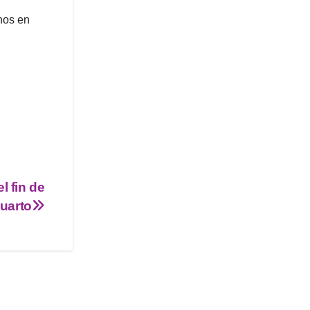
nos en
l fin de
uarto