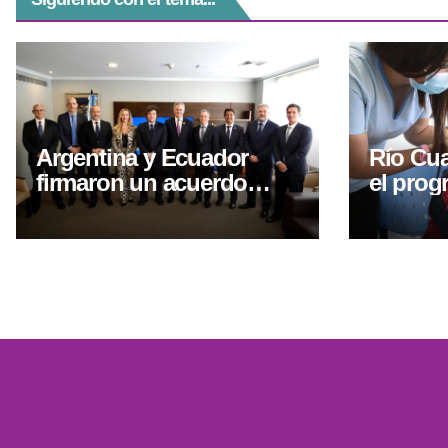
Argentina y Ecuador
Río Cua
firmaron un acuerdo
el prog
automotriz para impulsar
Ser Lib
las exportaciones
control
y entre
lentes