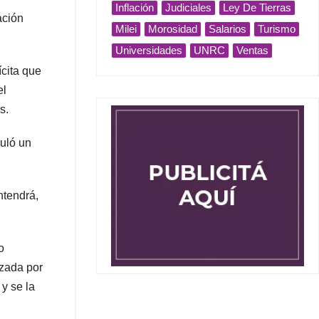
Inflación
Judiciales
Ley De Tierras
ación
Milei
Morosidad
Salarios
Turismo
Universidades
UNRC
Ventas
ícita que
el
s.
nuló un
ntendrá,
o
azada por
, y se la