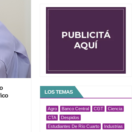
ío
LOS TEMAS
fico
Agro
Banco Central
CGT
Ciencia
CTA
Despidos
Estudiantes De Río Cuarto
Industrias