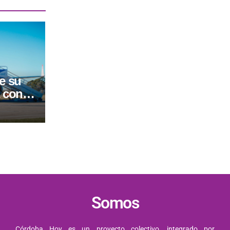
e su
a con
Buenos
Somos
Córdoba Hoy es un proyecto colectivo, integrado por