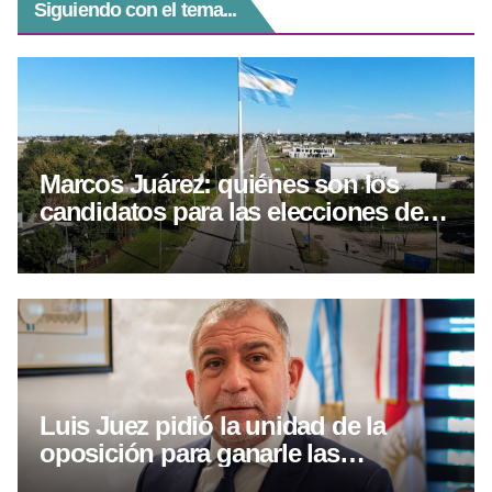
Siguiendo con el tema...
Marcos Juárez: quiénes son los
candidatos para las elecciones del 6
de septiembre
Luis Juez pidió la unidad de la
oposición para ganarle las
elecciones a Llaryora