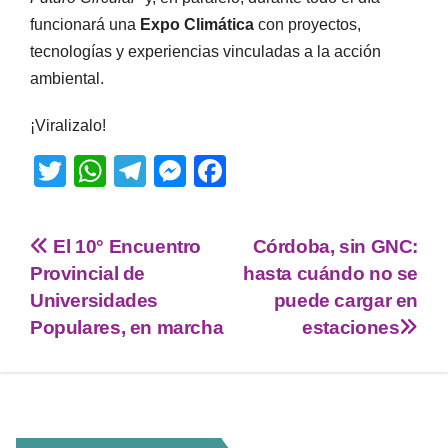
funcionará una
Expo Climática
con proyectos,
tecnologías y experiencias vinculadas a la acción
ambiental.
¡Viralizalo!
T
W
T
M
F
wi
h
el
e
a
tt
at
e
ss
c
El 10° Encuentro
Córdoba, sin GNC:
er
s
gr
e
e
Provincial de
hasta cuándo no se
A
a
n
b
Universidades
puede cargar en
p
m
g
o
Populares, en marcha
estaciones
p
er
o
k