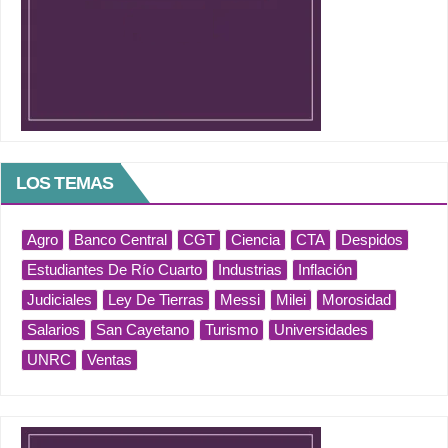
LOS TEMAS
Agro
Banco Central
CGT
Ciencia
CTA
Despidos
Estudiantes De Río Cuarto
Industrias
Inflación
Judiciales
Ley De Tierras
Messi
Milei
Morosidad
Salarios
San Cayetano
Turismo
Universidades
UNRC
Ventas