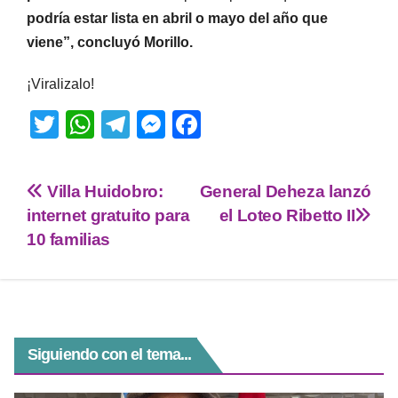
podría estar lista en abril o mayo del año que
viene”, concluyó Morillo.
¡Viralizalo!
T
W
T
M
F
wi
h
el
e
a
tt
at
e
ss
c
Villa Huidobro:
General Deheza lanzó
er
s
gr
e
e
internet gratuito para
el Loteo Ribetto II
A
a
n
b
10 familias
p
m
g
o
p
er
o
k
Siguiendo con el tema...