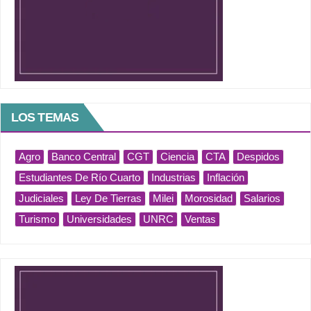
LOS TEMAS
Agro
Banco Central
CGT
Ciencia
CTA
Despidos
Estudiantes De Río Cuarto
Industrias
Inflación
Judiciales
Ley De Tierras
Milei
Morosidad
Salarios
Turismo
Universidades
UNRC
Ventas