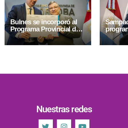
Bulnes se incorporó al
Sampac
Programa Provincial de
program
Guardias Locales para
100 lote
fortalecer la prevención y
localid
la seguridad
Nuestras redes