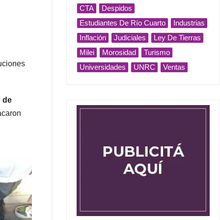
CTA
Despidos
Estudiantes De Río Cuarto
Industrias
Inflación
Judiciales
Ley De Tierras
Milei
Morosidad
Turismo
tuciones
Universidades
UNRC
Ventas
e de
acaron