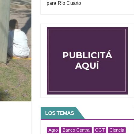
para Río Cuarto
LOS TEMAS
Agro
Banco Central
CGT
Ciencia