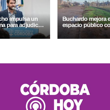
ho impulsa un
Buchardo mejora e
a para adjudicar
espacio público c
s a familias de la
obras y nueva
ad
forestación