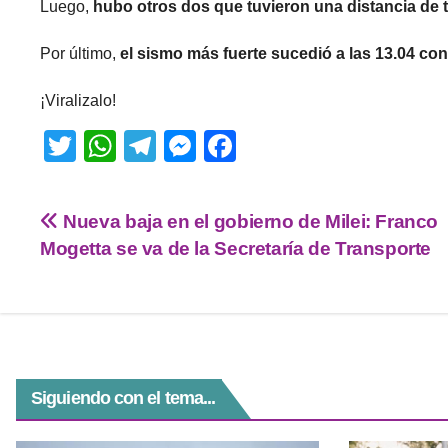
Luego,
hubo otros dos que tuvieron una distancia de t
Por último,
el sismo más fuerte sucedió a las 13.04 co
¡Viralizalo!
T
W
T
M
F
wi
h
el
e
a
tt
at
e
ss
c
Nueva baja en el gobierno de Milei: Franco
er
s
gr
e
e
Mogetta se va de la Secretaría de Transporte
A
a
n
b
p
m
g
o
p
er
o
k
Siguiendo con el tema...