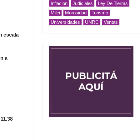
Inflación
Judiciales
Ley De Tierras
Milei
Morosidad
Turismo
Universidades
UNRC
Ventas
en
escala
on a
 11.38