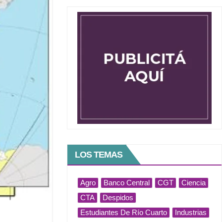
LOS TEMAS
Agro
Banco Central
CGT
Ciencia
CTA
Despidos
Estudiantes De Río Cuarto
Industrias