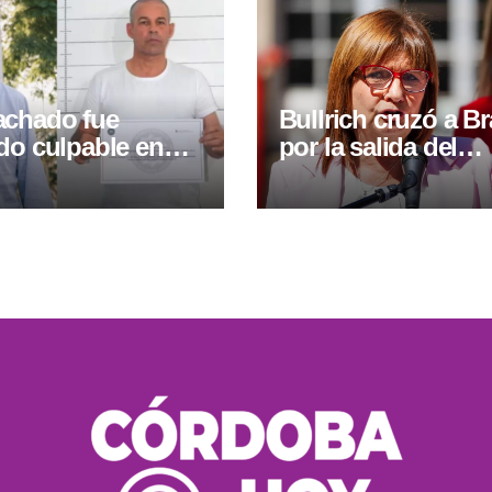
achado fue
Bullrich cruzó a Br
do culpable en
por la salida del
por lavado y
embajador y recor
“En 2025, Lula visit
presidiaria Kirchne