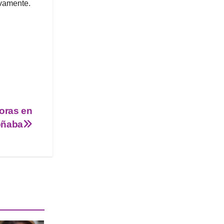
vamente.
doras en
soñaba