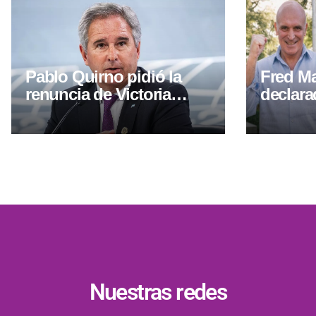
Pablo Quirno pidió la
Fred M
renuncia de Victoria
declara
Villarruel: “Que dé un
EE.UU. 
paso al costado”
fraude
Nuestras redes